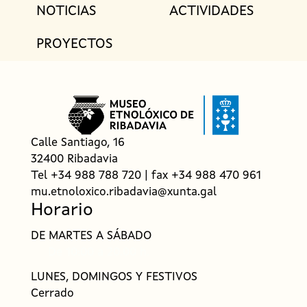
NOTICIAS
ACTIVIDADES
n
n
PROYECTOS
a
v
i
g
a
Calle Santiago, 16
t
32400 Ribadavia
Tel +34 988 788 720 | fax +34 988 470 961
i
mu.etnoloxico.ribadavia@xunta.gal
o
Horario
n
DE MARTES A SÁBADO
f
De 10:00 a 20.00 h.
o
LUNES, DOMINGOS Y FESTIVOS
o
Cerrado
t