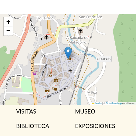
+
−
Leaflet
|
©
OpenStreetMap
contributors
VISITAS
MUSEO
M
a
BIBLIOTECA
EXPOSICIONES
i