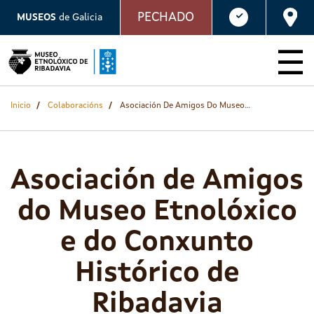
Ir
PECHADO
MUSEOS
de Galicia
o
contido
principal
Inicio
Colaboracións
Asociación De Amigos Do Museo Etnolóxico E Do Conxunto Histórico De Ribadavia
Asociación de Amigos
do Museo Etnolóxico
e do Conxunto
Histórico de
Ribadavia