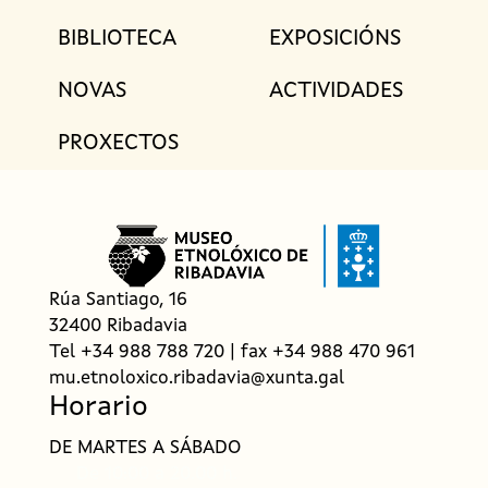
M
a
BIBLIOTECA
EXPOSICIÓNS
i
NOVAS
ACTIVIDADES
n
n
PROXECTOS
a
v
i
g
a
Rúa Santiago, 16
t
32400 Ribadavia
Tel +34 988 788 720 | fax +34 988 470 961
i
mu.etnoloxico.ribadavia@xunta.gal
o
Horario
n
DE MARTES A SÁBADO
f
De 10:00 a 20.00 h.