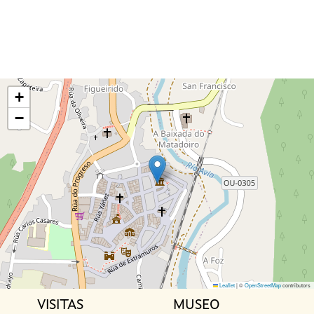
+
−
Leaflet
|
©
OpenStreetMap
contributors
VISITAS
MUSEO