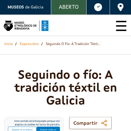
Ir
ABERTO
MUSEOS
de Galicia
o
contido
principal
Inicio
Exposicións
Seguindo O Fío: A Tradición Téxtil En Galicia
Seguindo o fío: A
tradición téxtil en
Galicia
Este contido está bloqueado porque non
aceptou as cookies do lector de pantalla.
Aceptar só as cookies
Aceptar todas as