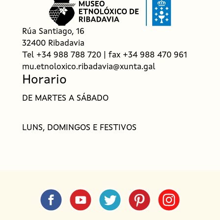
i
g
a
Rúa Santiago, 16
t
32400 Ribadavia
Tel +34 988 788 720 | fax +34 988 470 961
i
mu.etnoloxico.ribadavia@xunta.gal
o
Horario
n
DE MARTES A SÁBADO
f
De 10:00 a 20.00 h.
o
LUNS, DOMINGOS E FESTIVOS
o
Pechado
t
e
r