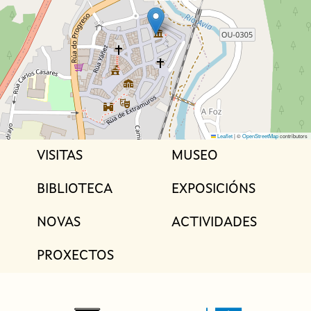
Leaflet
|
©
OpenStreetMap
contributors
VISITAS
MUSEO
M
a
BIBLIOTECA
EXPOSICIÓNS
i
NOVAS
ACTIVIDADES
n
n
PROXECTOS
a
v